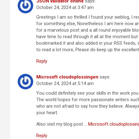
JSON validator online
says:
October 24, 2024 at 3:47 am
Greetings I am so thrilled I found your weblog, I r
for something else, Nonetheless I am here now and
for a marvelous post and a all round enjoyable blog
have time to read through it all at the moment but
bookmarked it and also added in your RSS feeds, s
to read a lot more, Please do keep up the excellent
Reply
Microsoft cloudoplossingen
says:
October 24, 2024 at 5:14 am
You could definitely see your skills in the work you 
The world hopes for more passionate writers suc
who are not afraid to say how they believe. Always
your heart.
Also visit my blog post …
Microsoft cloudoplossin
Reply