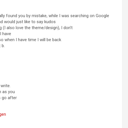
eally found you by mistake, while I was searching on Google
 would just like to say kudos
 (I also love the theme/design), I don’t
 I have
o when I have time I will be back
 b.
write.
h as you
 go after
gen