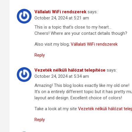
Vállalati WiFi rendszerek
says:
October 24, 2024 at 5:21 am
This is a topic that’s close to my heart…
Cheers! Where are your contact details though?
Also visit my blog;
Vállalati WiFi rendszerek
Reply
Vezeték nélküli hálózat telepítése
says:
October 24, 2024 at 5:34 am
Amazing! This blog looks exactly like my old one!
It’s on a entirely different topic but it has pretty
layout and design. Excellent choice of colors!
Take a look at my site
Vezeték nélküli hálózat tele
Reply