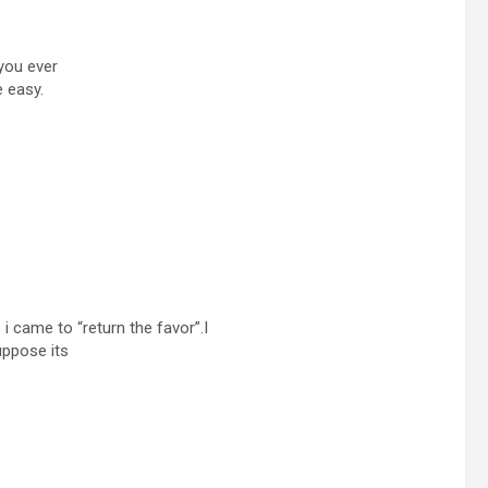
you ever
 easy.
 i came to “return the favor”.I
uppose its