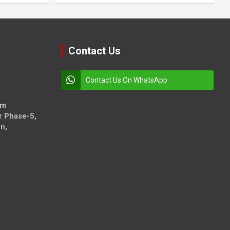
Contact Us
Contact Us On WhatsApp
om
r Phase-5,
n,