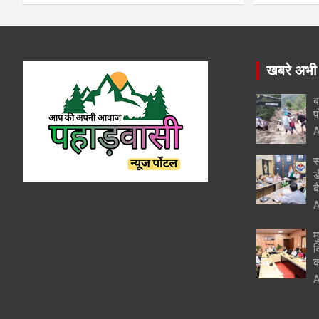
खबरे अभी
ब
प
A
स
ड
ब
A
म
व
क
A