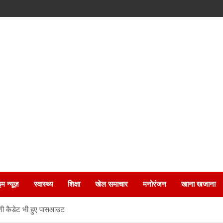
इम न्यूज़
स्वास्थ्य
शिक्षा
खेल समाचार
मनोरंजन
खाना खजाना
ेशी कैडेट भी हुए पासआउट