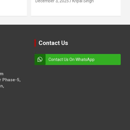
December 3, 2025
Kripal Singh
Contact Us
Contact Us On WhatsApp
om
r Phase-5,
n,