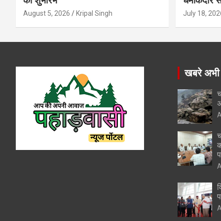
का शुभारंभ
धमाकेदार स
August 5, 2026
Kripal Singh
July 18, 202
खबरे अभी
च
अ
A
च
क
प
A
व
प
A