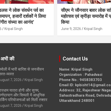
ंडलस ने लोक संवर्धन पर्व का
सीएम ने जौनसार बावर लोक सां
मापन, हजारों दर्शकों ने लिया
महोत्सव एवं क्रीड़ा समारोह में 
ंगीत संध्या का आनंद’
किया
6
Kripal Singh
June 9, 2026
Kripal Singh
 अभी की
Contact Us
मोली में भारी बारिश से जनजीवन
Name: Kripal Singh
स्त-व्यस्त
Organization : Pahadvasi
Phone No.: 9458383703
ugust 7, 2026
Kripal Singh
Email ID: kpbisht14@gmail.c
ारधाम यात्रा होगी और सुगम,
Address: 32, Rajeshwar Naga
र्णप्रयाग और सिमली में आधुनिक
Sahastradhara Road, Dehradu
ार्किंग परियोजनाओं को मिली रफ्तार
Uttarakhand 248001
ugust 7, 2026
Kripal Singh