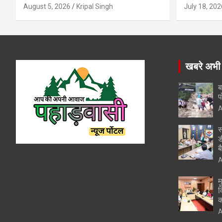
August 5, 2026
Kripal Singh
July 18, 202
खबरे अभी
ब
प
A
स
ड
ब
A
म
व
क
A