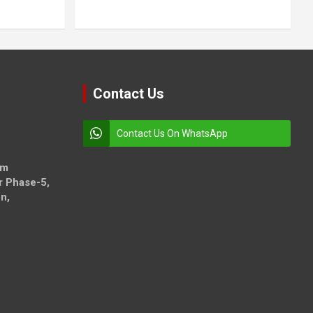
Contact Us
Contact Us On WhatsApp
om
r Phase-5,
n,