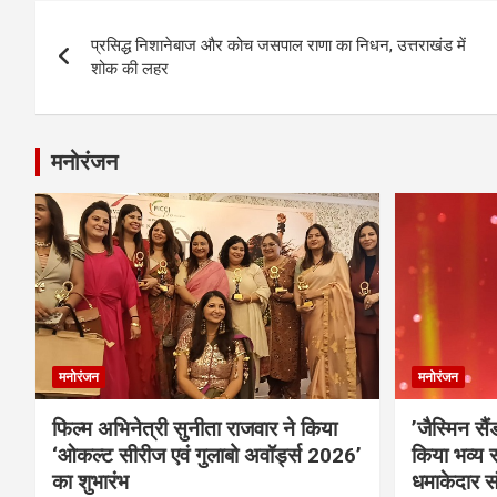
Post
प्रसिद्ध निशानेबाज और कोच जसपाल राणा का निधन, उत्तराखंड में
navigation
शोक की लहर
मनोरंजन
मनोरंजन
मनोरंजन
फिल्म अभिनेत्री सुनीता राजवार ने किया
’जैस्मिन सै
‘ओकल्ट सीरीज एवं गुलाबो अवॉर्ड्स 2026’
किया भव्य स
का शुभारंभ
धमाकेदार स