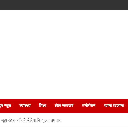
इम न्यूज़
स्वास्थ्य
शिक्षा
खेल समाचार
मनोरंजन
खाना खजाना
जूझ रहे बच्चों को मिलेगा निःशुल्क उपचार