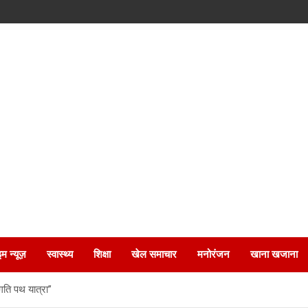
इम न्यूज़
स्वास्थ्य
शिक्षा
खेल समाचार
मनोरंजन
खाना खजाना
्रगति पथ यात्रा”