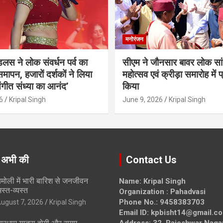
मनोरंजन
ंडलस ने लोक संवर्धन पर्व का
सीएम ने जौनसार बावर लोक सां
मापन, हजारों दर्शकों ने लिया
महोत्सव एवं क्रीड़ा समारोह में 
ंगीत संध्या का आनंद’
किया
6
Kripal Singh
June 9, 2026
Kripal Singh
 अभी की
Contact Us
मोली में भारी बारिश से जनजीवन
Name: Kripal Singh
स्त-व्यस्त
Organization : Pahadvasi
Phone No.: 9458383703
ugust 7, 2026
Kripal Singh
Email ID: kpbisht14@gmail.c
Address: 32, Rajeshwar Naga