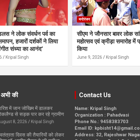
मनोरंजन
ंडलस ने लोक संवर्धन पर्व का
सीएम ने जौनसार बावर लोक सां
मापन, हजारों दर्शकों ने लिया
महोत्सव एवं क्रीड़ा समारोह में 
ंगीत संध्या का आनंद’
किया
6
Kripal Singh
June 9, 2026
Kripal Singh
 अभी की
Contact Us
ारिश में जान जोखिम में डालकर
Name: Kripal Singh
ोकलैण्ड से सड़क पार कर रहे ग्रामीण
Organization : Pahadvasi
Phone No.: 9458383703
ugust 8, 2026
Kripal Singh
Email ID: kpbisht14@gmail.c
्वतंत्रता दिवस की तैयारियों को लेकर
Address: 32, Rajeshwar Naga