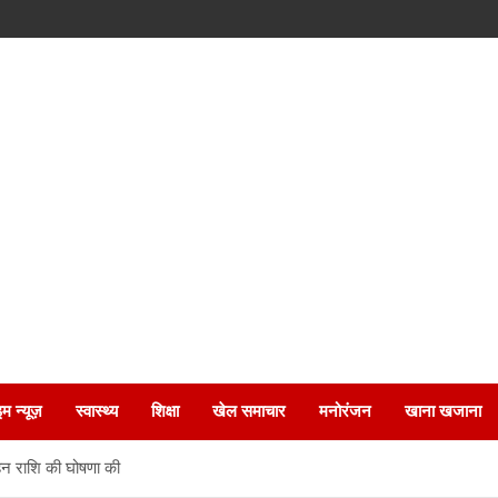
इम न्यूज़
स्वास्थ्य
शिक्षा
खेल समाचार
मनोरंजन
खाना खजाना
साहन राशि की घोषणा की