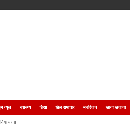
इम न्यूज़
स्वास्थ्य
शिक्षा
खेल समाचार
मनोरंजन
खाना खजाना
 दिया धरना