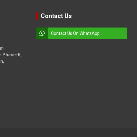
Contact Us
Contact Us On WhatsApp
om
r Phase-5,
n,