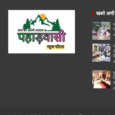
खबरे अभी
ब
प
A
स
ड
ब
A
म
व
क
A