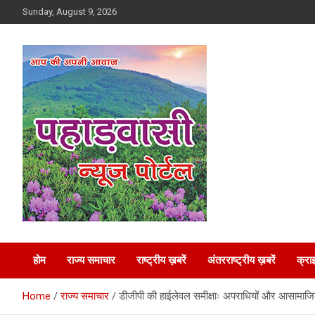
Skip
Sunday, August 9, 2026
to
content
Best News Portal in Uttarakhand
Pahadvasi
होम
राज्य समाचार
राष्ट्रीय ख़बरें
अंतरराष्ट्रीय ख़बरें
क्रा
Home
राज्य समाचार
डीजीपी की हाईलेवल समीक्षाः अपराधियों और आसामाजिक त