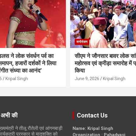
मनोरंजन
ंडलस ने लोक संवर्धन पर्व का
सीएम ने जौनसार बावर लोक सां
मापन, हजारों दर्शकों ने लिया
महोत्सव एवं क्रीड़ा समारोह में 
ंगीत संध्या का आनंद’
किया
6
Kripal Singh
June 9, 2026
Kripal Singh
 अभी की
Contact Us
ुख्यमंत्री ने तीलू रौतेली एवं आंगनबाड़ी
Name: Kripal Singh
ार्यकत्री पुरस्कार से मातृशक्ति को
Organization : Pahadvasi