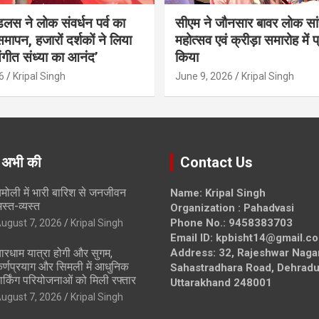
ंडलस ने लोक संवर्धन पर्व का
सीएम ने जौनसार बावर लोक सां
मापन, हजारों दर्शकों ने लिया
महोत्सव एवं क्रीड़ा समारोह में 
ंगीत संध्या का आनंद’
किया
6
Kripal Singh
June 9, 2026
Kripal Singh
 अभी की
Contact Us
मोली में भारी बारिश से जनजीवन
Name: Kripal Singh
स्त-व्यस्त
Organization : Pahadvasi
Phone No.: 9458383703
ugust 7, 2026
Kripal Singh
Email ID: kpbisht14@gmail.c
ारधाम यात्रा होगी और सुगम,
Address: 32, Rajeshwar Naga
र्णप्रयाग और सिमली में आधुनिक
Sahastradhara Road, Dehradu
ार्किंग परियोजनाओं को मिली रफ्तार
Uttarakhand 248001
ugust 7, 2026
Kripal Singh