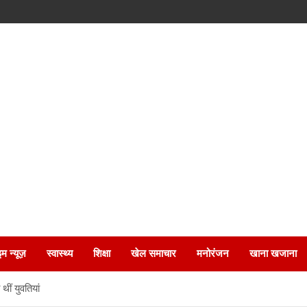
इम न्यूज़
स्वास्थ्य
शिक्षा
खेल समाचार
मनोरंजन
खाना खजाना
ीं युवतियां