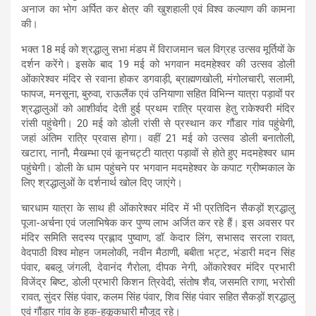
अनाज का भोग अर्पित कर क्षेत्र की खुशहाली एवं विश्व कल्याण की कामना
की।
भक्त 18 मई को श्रद्धालु सभा मंडप में विराजमान चल विग्रह उत्सव मूर्तियों के
दर्शन करेंगे। इसके बाद 19 मई को भगवान मदमहेश्वर की उत्सव डोली
ओंकारेश्वर मंदिर से रवाना होकर डगवाड़ी, ब्राह्मणखोली, मंगोलचारी, सलामी,
फापज, मनसूना, बुरुवा, राऊलैंक एवं उनियाणा सहित विभिन्न यात्रा पड़ावों पर
श्रद्धालुओं को आशीर्वाद देती हुई प्रथम रात्रि प्रवास हेतु राकेश्वरी मंदिर
रांसी पहुंचेगी। 20 मई को डोली रांसी से प्रस्थान कर गौंडार गांव पहुंचेगी,
जहां अंतिम रात्रि प्रवास होगा। वहीं 21 मई को उत्सव डोली बनातोली,
खटारा, नानौ, मैखम्भा एवं कूनचट्टी यात्रा पड़ावों से होते हुए मदमहेश्वर धाम
पहुंचेगी। डोली के धाम पहुंचने पर भगवान मदमहेश्वर के कपाट ग्रीष्मकाल के
लिए श्रद्धालुओं के दर्शनार्थ खोल दिए जाएंगे।
चारधाम यात्रा के साथ ही ओंकारेश्वर मंदिर में भी प्रतिदिन सैकड़ों श्रद्धालु
पूजा-अर्चना एवं जलाभिषेक कर पुण्य लाभ अर्जित कर रहे हैं। इस अवसर पर
मंदिर समिति सदस्य प्रह्लाद पुष्वाण, डॉ. केदार लिंग, सभासद सरला रावत,
वेदपाठी विश्व मोहन जमलोकी, नवीन मैठाणी, बबीता भट्ट, भंडारी मदन सिंह
पंवार, बबलू जंगली, देवानंद गैरोला, दीपक नेगी, ओंकारेश्वर मंदिर प्रभारी
विजेंद्र बिष्ट, डोली प्रभारी किशन त्रिवेदी, संतोष शैव, जसमति राणा, भरोसी
रावत, सुंदर सिंह पंवार, कलम सिंह पंवार, शिव सिंह पंवार सहित सैकड़ों श्रद्धालु
एवं गौंडार गांव के हक-हकूकधारी मौजूद रहे।