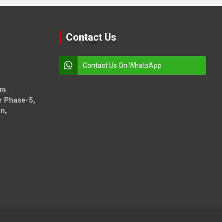
Contact Us
Contact Us On WhatsApp
om
r Phase-5,
n,