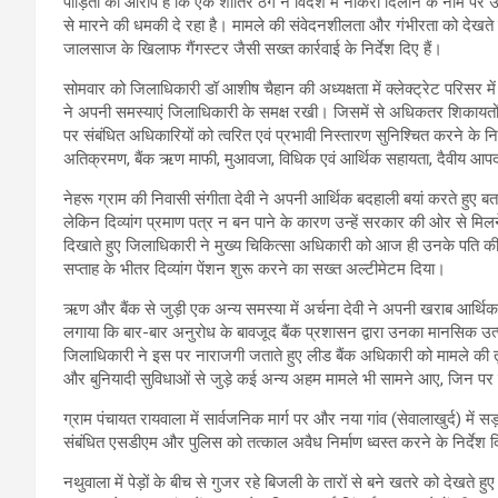
पीड़ितों का आरोप है कि एक शातिर ठग ने विदेश में नौकरी दिलाने के नाम पर उ
से मारने की धमकी दे रहा है। मामले की संवेदनशीलता और गंभीरता को देखते ह
जालसाज के खिलाफ गैंगस्टर जैसी सख्त कार्रवाई के निर्देश दिए हैं।
सोमवार को जिलाधिकारी डॉ आशीष चैहान की अध्यक्षता में क्लेक्ट्रेट परिसर मे
ने अपनी समस्याएं जिलाधिकारी के समक्ष रखी। जिसमें से अधिकतर शिकायतों क
पर संबंधित अधिकारियों को त्वरित एवं प्रभावी निस्तारण सुनिश्चित करने के न
अतिक्रमण, बैंक ऋण माफी, मुआवजा, विधिक एवं आर्थिक सहायता, दैवीय आपदा में क
नेहरू ग्राम की निवासी संगीता देवी ने अपनी आर्थिक बदहाली बयां करते हुए बता
लेकिन दिव्यांग प्रमाण पत्र न बन पाने के कारण उन्हें सरकार की ओर से मिलन
दिखाते हुए जिलाधिकारी ने मुख्य चिकित्सा अधिकारी को आज ही उनके पति
सप्ताह के भीतर दिव्यांग पेंशन शुरू करने का सख्त अल्टीमेटम दिया।
ऋण और बैंक से जुड़ी एक अन्य समस्या में अर्चना देवी ने अपनी खराब आर्थिक स
लगाया कि बार-बार अनुरोध के बावजूद बैंक प्रशासन द्वारा उनका मानसिक उ
जिलाधिकारी ने इस पर नाराजगी जताते हुए लीड बैंक अधिकारी को मामले की तु
और बुनियादी सुविधाओं से जुड़े कई अन्य अहम मामले भी सामने आए, जिन पर 
ग्राम पंचायत रायवाला में सार्वजनिक मार्ग पर और नया गांव (सेवालाखुर्द) 
संबंधित एसडीएम और पुलिस को तत्काल अवैध निर्माण ध्वस्त करने के निर्देश दिए
नथुवाला में पेड़ों के बीच से गुजर रहे बिजली के तारों से बने खतरे को देखते ह