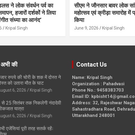
ंडलस ने लोक संवर्धन पर्व का
सीएम ने जौनसार बावर लोक सां
मापन, हजारों दर्शकों ने लिया
महोत्सव एवं क्रीड़ा समारोह में 
ंगीत संध्या का आनंद’
किया
6
Kripal Singh
June 9, 2026
Kripal Singh
 अभी की
Contact Us
जार रुपये की चोरी के शक में दोस्त ने
Name: Kripal Singh
ोस्त को उतारा मौत के घाट
Organization : Pahadvasi
Phone No.: 9458383703
ugust 6, 2026
Kripal Singh
Email ID: kpbisht14@gmail.c
 से 25 सितंबर तक निकलेगी नंदादेवी
Address: 32, Rajeshwar Naga
ोकजात यात्रा
Sahastradhara Road, Dehradu
Uttarakhand 248001
ugust 6, 2026
Kripal Singh
भी एजेंसियां पूरी तरह सतर्क रहेंः
ीएम