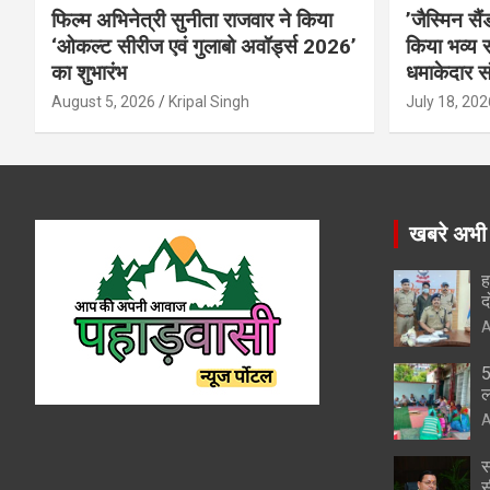
फिल्म अभिनेत्री सुनीता राजवार ने किया
’जैस्मिन सै
‘ओकल्ट सीरीज एवं गुलाबो अवॉर्ड्स 2026’
किया भव्य स
का शुभारंभ
धमाकेदार स
August 5, 2026
Kripal Singh
July 18, 202
खबरे अभी
ह
द
A
5
ल
A
स
स