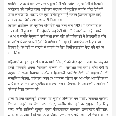
चमोली।
डाक विभाग उत्तराखंड द्वारा रैणी गाँव, जोशीमठ, चमोली में चिपको
आंदोलन की प्रणेता तथा पर्यावरण संरक्षण की प्रतीक स्वर्गीय गौरा देवी की
जन्म शताब्दी के अवसर पर एक विशेषीकृत माई स्टाम्प (कस्टमाइज्ड माई
स्टाम्प) तथा विशेष आवरण जारी किया गया।
चिपको आंदोलन की प्रणेता गौरा देवी का जन्म सन 1925 में जोशीमठ के
लाता गांव में हुआ था। विवाहोपरांत वह रैणी गाँव की निवासी बन गईं। मार्च
1974 में उनके नेतृत्व में रैणी तथा लाता गाँव की महिलाओं ने ठेकेदारों से गाँव
के समीप स्थित जंगलों (जो कि वर्तमान में नंदा देवी बायोस्फियर रिज़र्व का
हिस्सा है) के पेड़ों को कटने से बचाने के लिए निर्भीकतापूर्वक पेड़ों को गले से
लगा लिया।
महिलाओं के इस दृढ़ संकल्प के आगे ठेकेदारों को पीछे हटना पड़ा तथा वह वन
जिसे महिलायें अपना “मायका” मानती थीं , सुरक्षित बच गया। गौरा देवी के
नेतृत्व में चला चिपको आंदोलन हिमालयी पारिस्थितिकी में महिलाओं की
सामाजिक चेतना, पर्यावरण न्याय तथा ग्राम्य जीवन पर आधारित आजीविका के
अधिकार का सशक्त प्रतीक बना तथा इसने विश्वभर के पर्यावरणीय आंदोलनों
को नई दिशा प्रदान की।
आज के इस महत्वपूर्ण अवसर पर सुबोध उनियाल वन मंत्री, लखपत बुटोला,
विधायक बद्रीनाथ विधानसभा क्षेत्र, स्वर्गीय गौरा देवी के सुपुत्र चंद्र सिंह
राणा, शशि शालिनी कुजूर, मुख्य पोस्टमास्टर जनरल उत्तराखंड परिमंडल,
अनसूया प्रसाद, निदेशक डाक सेवाएं, उत्तराखंड परिमंडल, डॉ रंजन कुमार