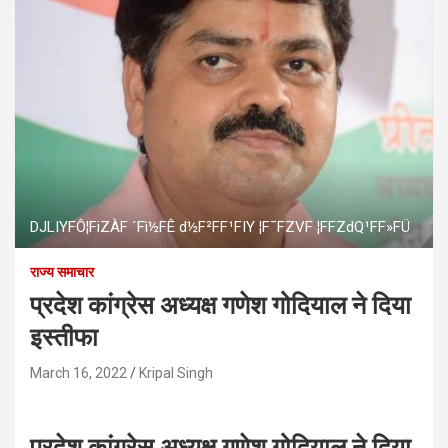
DJLIYFÔ¦FiZÀF ´Fì½FÊ d½F²FF¹FIY ¦F¯FZVF ¦FFZdQ¹FF»FÜ
राज्य समाचार
प्रदेश कांग्रेस अध्यक्ष गणेश गोदियाल ने दिया
इस्तीफा
March 16, 2022
Kripal Singh
प्रदेश कांग्रेस अध्यक्ष गणेश गोदियाल ने दिया