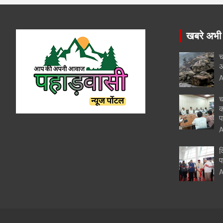
खबरे अभी
च
अ
A
च
क
प
A
व
प
A