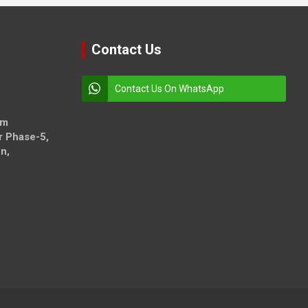
Contact Us
Contact Us On WhatsApp
om
r Phase-5,
n,