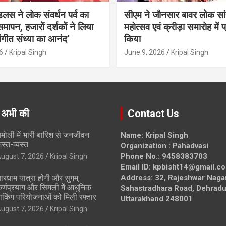
ंडलस ने लोक संवर्धन पर्व का
सीएम ने जौनसार बावर लोक सां
मापन, हजारों दर्शकों ने लिया
महोत्सव एवं क्रीड़ा समारोह में 
ंगीत संध्या का आनंद’
किया
6
Kripal Singh
June 9, 2026
Kripal Singh
 अभी की
Contact Us
मोली में भारी बारिश से जनजीवन
Name: Kripal Singh
स्त-व्यस्त
Organization : Pahadvasi
Phone No.: 9458383703
ugust 7, 2026
Kripal Singh
Email ID: kpbisht14@gmail.c
ारधाम यात्रा होगी और सुगम,
Address: 32, Rajeshwar Naga
र्णप्रयाग और सिमली में आधुनिक
Sahastradhara Road, Dehradu
ार्किंग परियोजनाओं को मिली रफ्तार
Uttarakhand 248001
ugust 7, 2026
Kripal Singh