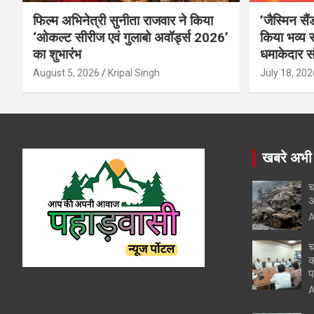
फिल्म अभिनेत्री सुनीता राजवार ने किया
’जैस्मिन सै
‘ओकल्ट सीरीज एवं गुलाबो अवॉर्ड्स 2026’
किया भव्य स
का शुभारंभ
धमाकेदार स
August 5, 2026
Kripal Singh
July 18, 202
खबरे अभी
च
अ
A
च
क
प
A