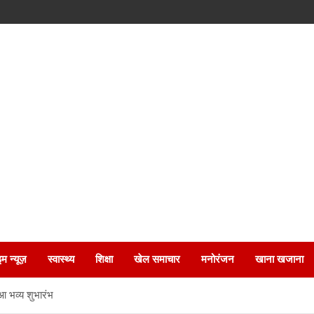
इम न्यूज़
स्वास्थ्य
शिक्षा
खेल समाचार
मनोरंजन
खाना खजाना
आ भव्य शुभारंभ