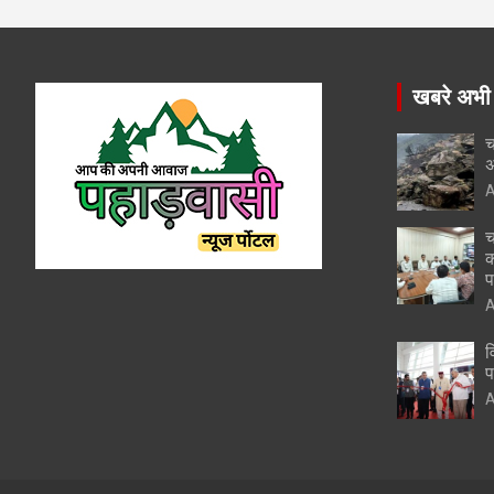
खबरे अभी
च
अ
A
च
क
प
A
व
प
A