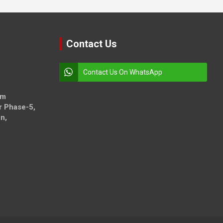
Contact Us
Contact Us On WhatsApp
om
r Phase-5,
n,