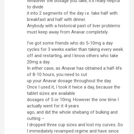
Whatever the dosage you take, it’s really helpful
to divide
it into 2 segments of the day i.e. take half with
breakfast and half with dinner.
Anybody with a historical past of liver problems
must keep away from Anavar completely.
I’ve got some friends who do 5-10mg a day
cycles for 3 weeks earlier than taking every week
off and restarting, and I know others who take
20mg a day.
In either case, as Anavar has obtained a half-life
of 8-10 hours, you need to cut
up your Anavar dosage throughout the day.
Once I used it, I took it twice a day, because the
tablet sizes are available
dosages of 5 or 10mg. However the one time I
actually went for it 4 years
ago, and did the whole shebang of bulking and
cutting –
I dropped three cup sizes and lost my curves. So
I immediately revamped regime and have since