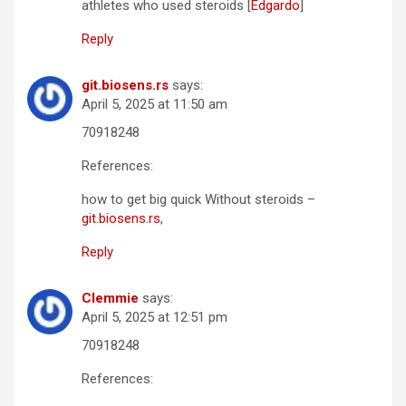
athletes who used steroids [
Edgardo
]
Reply
git.biosens.rs
says:
April 5, 2025 at 11:50 am
70918248
References:
how to get big quick Without steroids –
git.biosens.rs
,
Reply
Clemmie
says:
April 5, 2025 at 12:51 pm
70918248
References: