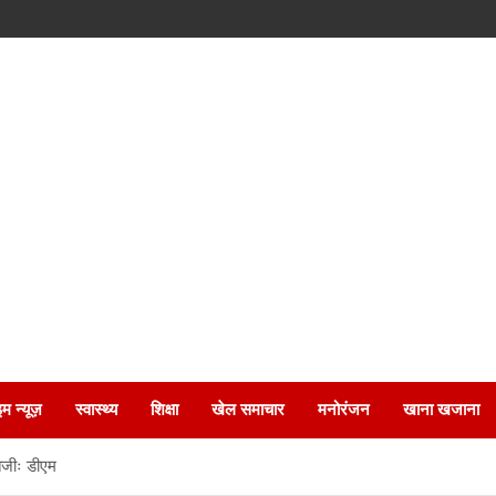
इम न्यूज़
स्वास्थ्य
शिक्षा
खेल समाचार
मनोरंजन
खाना खजाना
तेजीः डीएम