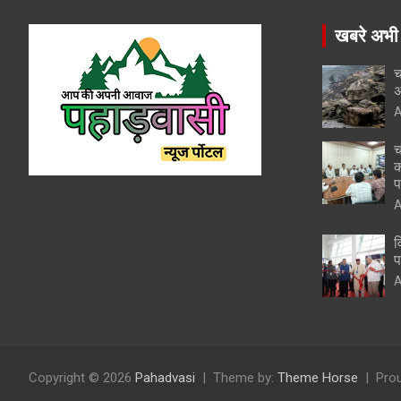
खबरे अभी
च
अ
A
च
क
प
A
व
प
A
Copyright © 2026
Pahadvasi
Theme by:
Theme Horse
Pro