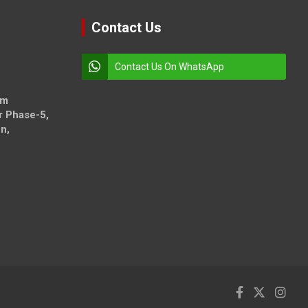
Contact Us
Contact Us On WhatsApp
om
r Phase-5,
n,