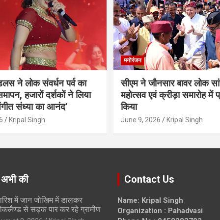
मनोरंजन
ंडलस ने लोक संवर्धन पर्व का
सीएम ने जौनसार बावर लोक सां
मापन, हजारों दर्शकों ने लिया
महोत्सव एवं क्रीड़ा समारोह में 
ंगीत संध्या का आनंद’
किया
6
Kripal Singh
June 9, 2026
Kripal Singh
 अभी की
Contact Us
ारिश में जान जोखिम में डालकर
Name: Kripal Singh
ोकलैण्ड से सड़क पार कर रहे ग्रामीण
Organization : Pahadvasi