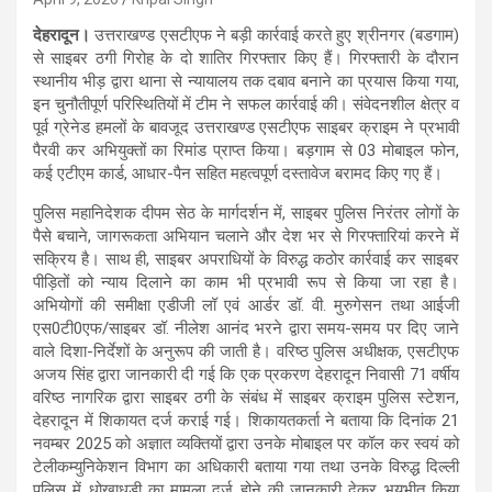
देहरादून।
उत्तराखण्ड एसटीएफ ने बड़ी कार्रवाई करते हुए श्रीनगर (बडगाम)
से साइबर ठगी गिरोह के दो शातिर गिरफ्तार किए हैं। गिरफ्तारी के दौरान
स्थानीय भीड़ द्वारा थाना से न्यायालय तक दबाव बनाने का प्रयास किया गया,
इन चुनौतीपूर्ण परिस्थितियों में टीम ने सफल कार्रवाई की। संवेदनशील क्षेत्र व
पूर्व ग्रेनेड हमलों के बावजूद उत्तराखण्ड एसटीएफ साइबर क्राइम ने प्रभावी
पैरवी कर अभियुक्तों का रिमांड प्राप्त किया। बड़गाम से 03 मोबाइल फोन,
कई एटीएम कार्ड, आधार-पैन सहित महत्वपूर्ण दस्तावेज बरामद किए गए हैं।
पुलिस महानिदेशक दीपम सेठ के मार्गदर्शन में, साइबर पुलिस निरंतर लोगों के
पैसे बचाने, जागरूकता अभियान चलाने और देश भर से गिरफ्तारियां करने में
सक्रिय है। साथ ही, साइबर अपराधियों के विरुद्ध कठोर कार्रवाई कर साइबर
पीड़ितों को न्याय दिलाने का काम भी प्रभावी रूप से किया जा रहा है।
अभियोगों की समीक्षा एडीजी लॉ एवं आर्डर डॉ. वी. मुरुगेसन तथा आईजी
एस0टी0एफ/साइबर डॉ. नीलेश आनंद भरने द्वारा समय-समय पर दिए जाने
वाले दिशा-निर्देशों के अनुरूप की जाती है। वरिष्ठ पुलिस अधीक्षक, एसटीएफ
अजय सिंह द्वारा जानकारी दी गई कि एक प्रकरण देहरादून निवासी 71 वर्षीय
वरिष्ठ नागरिक द्वारा साइबर ठगी के संबंध में साइबर क्राइम पुलिस स्टेशन,
देहरादून में शिकायत दर्ज कराई गई। शिकायतकर्ता ने बताया कि दिनांक 21
नवम्बर 2025 को अज्ञात व्यक्तियों द्वारा उनके मोबाइल पर कॉल कर स्वयं को
टेलीकम्युनिकेशन विभाग का अधिकारी बताया गया तथा उनके विरुद्ध दिल्ली
पुलिस में धोखाधड़ी का मामला दर्ज होने की जानकारी देकर भयभीत किया