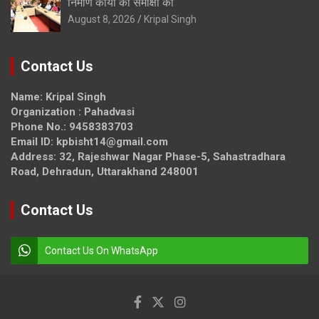
निर्माण कार्यों की समीक्षा की
August 8, 2026
Kripal Singh
Contact Us
Name: Kripal Singh
Organization : Pahadvasi
Phone No.: 9458383703
Email ID: kpbisht14@gmail.com
Address: 32, Rajeshwar Nagar Phase-5, Sahastradhara
Road, Dehradun, Uttarakhand 248001
Contact Us
Contact Us On WhatsApp