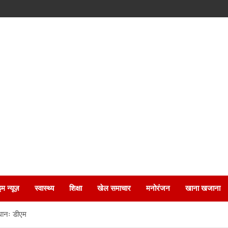
इम न्यूज़
स्वास्थ्य
शिक्षा
खेल समाचार
मनोरंजन
खाना खजाना
ाधानः डीएम