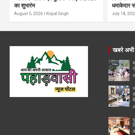
का शुभारंभ
धमाकेदार स
August 5, 2026
Kripal Singh
July 18, 202
खबरे अभी
ब
प
A
स
ड
ब
A
म
व
क