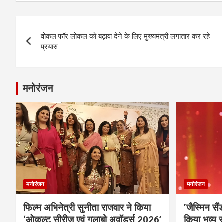
Post
वोकल फॉर लोकल को बढ़ावा देने के लिए मुख्यमंत्री लगातार कर रहे
navigation
प्रयास
मनोरंजन
मनोरंजन
मनोरंजन
फिल्म अभिनेत्री सुनीता राजवार ने किया
’जैस्मिन सै
‘ओकल्ट सीरीज एवं गुलाबो अवॉर्ड्स 2026’
किया भव्य स