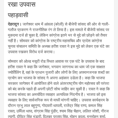
रखा उपवास
पहाड़वासी
देहरादून।
जागेश्वर धाम में आंवला (बरेली) से बीजेपी सांसद की ओर से गाली-
गलौज प्रकरण ने राजनीतिक रंग ले लिया है। इस मामले में बीजेपी सांसद पर
मुकदमा दर्ज हो चुका है, लेकिन कांग्रेस इतने भर से मुद्दे को छोड़ने को तैयार
नहीं है। सोमवार को कांग्रेस के राष्ट्रीय महासचिव और प्रदेश कांग्रेस
चुनाव संचालन समिति के अध्यक्ष हरीश रावत ने इस मुद्दे को लेकर एक घंटे का
उपवास रखकर विरोध दर्ज कराया।
सोमवार को ओल्ड मसूरी रोड स्थित आवास पर एक घंटे के उपवास के बाद
हरीश रावत ने कहा कि जागेश्वर, भगवान जागनाथ का धाम जो एक साक्षात
ज्योर्तिलिंग है, वहां के प्रधान पुजारी और लोगों के लिए अपमानजनक शब्दों का
प्रयोग कर भाजपा के सांसद ने अपना अहंकार उडेला है। कहा कि भाजपा
सरकार जागेश्वर में आयोजित होने वाले अंतरराष्ट्रीय योग महोत्सव की परंपरा
को बंद करके पहले ही अपनी छोटी सोच जाहिर कर चुकी है। रावत ने कहा कि
भाजपा सांसद का अमर्यादित व्यवहार अत्यधिक निंदनीय है। भाजपा को इस
व्यवहार के लिए सार्वजनिक रूप से माफी मांगनी चाहिए। उपवास कार्यक्रम के
दौरान प्रभु लाल बहुगुणा, गोदावरी थापली, राजेंद्र सिंह राणा, कमल सिंह
रावत, उर्मिला थापा, संग्राम सिंह पुंडीर, श्याम सिंह चैहान, ललित जोशी, नीरज
त्यागी, दीपेंद्र सिंह भंडारी, दिलबर प्रताप सिंह, मोहन काला, मनमोहन शर्मा,